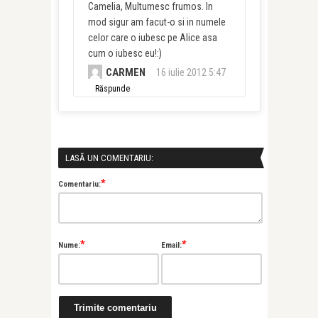
Camelia, Multumesc frumos. In
mod sigur am facut-o si in numele
celor care o iubesc pe Alice asa
cum o iubesc eu!:)
CARMEN
16 iulie 2012 5:47
Răspunde
LASĂ UN COMENTARIU:
*
Comentariu:
*
*
Nume:
Email: