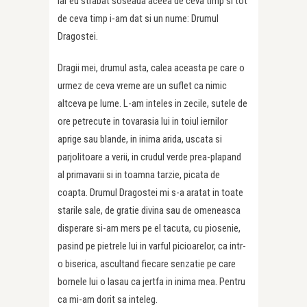
Iar eu strabat soseaua aceea de ceva timp si tot
de ceva timp i-am dat si un nume: Drumul
Dragostei.
Dragii mei, drumul asta, calea aceasta pe care o
urmez de ceva vreme are un suflet ca nimic
altceva pe lume. L-am inteles in zecile, sutele de
ore petrecute in tovarasia lui in toiul iernilor
aprige sau blande, in inima arida, uscata si
parjolitoare a verii, in crudul verde prea-plapand
al primavarii si in toamna tarzie, picata de
coapta. Drumul Dragostei mi s-a aratat in toate
starile sale, de gratie divina sau de omeneasca
disperare si-am mers pe el tacuta, cu piosenie,
pasind pe pietrele lui in varful picioarelor, ca intr-
o biserica, ascultand fiecare senzatie pe care
bornele lui o lasau ca jertfa in inima mea. Pentru
ca mi-am dorit sa inteleg.