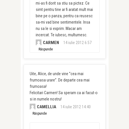
mi-as fi dorit sa stiu sa pictez. Ce
simt pentru tine ar fi aratat mult mai
bine pe o panza, pentru ca reusesc
sa-mi vad bine sentimentele. Insa
nu sa le si exprim. Macar am
incercat. Te iubesc, multumesc.
CARMEN
14 iulie 2012 6:57
Răspunde
Uite, Alice, de unde vine ”cea mai
frumoasa urare”. De departe cea mai
frumoasa!
Felicitari Carmen! Sa speram ca ai facut-o
si in numele nostru!
CAMELLIA
14 iulie 2012 14:40
Răspunde