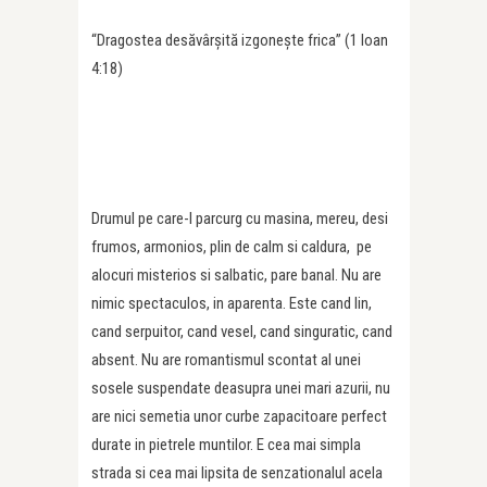
“Dragostea desăvârşită izgoneşte frica” (1 Ioan
4:18)
Drumul pe care-l parcurg cu masina, mereu, desi
frumos, armonios, plin de calm si caldura, pe
alocuri misterios si salbatic, pare banal. Nu are
nimic spectaculos, in aparenta. Este cand lin,
cand serpuitor, cand vesel, cand singuratic, cand
absent. Nu are romantismul scontat al unei
sosele suspendate deasupra unei mari azurii, nu
are nici semetia unor curbe zapacitoare perfect
durate in pietrele muntilor. E cea mai simpla
strada si cea mai lipsita de senzationalul acela