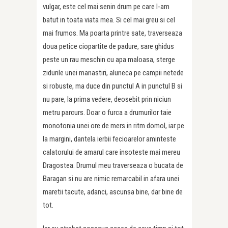
vulgar, este cel mai senin drum pe care l-am
batut in toata viata mea. Si cel mai greu si cel
mai frumos. Ma poarta printre sate, traverseaza
doua petice ciopartite de padure, sare ghidus
peste un rau meschin cu apa maloasa, sterge
zidurile unei manastiri, aluneca pe campii netede
si robuste, ma duce din punctul A in punctul B si
nu pare, la prima vedere, deosebit prin niciun
metru parcurs. Doar o furca a drumurilor taie
monotonia unei ore de mers in ritm domol, iar pe
la margini, dantela ierbii fecioarelor aminteste
calatorului de amarul care insoteste mai mereu
Dragostea. Drumul meu traverseaza o bucata de
Baragan si nu are nimic remarcabil in afara unei
maretii tacute, adanci, ascunsa bine, dar bine de
tot.