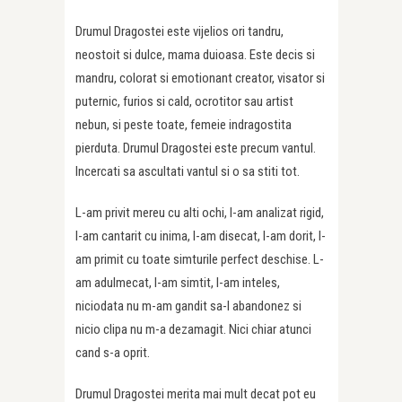
Drumul Dragostei este vijelios ori tandru,
neostoit si dulce, mama duioasa. Este decis si
mandru, colorat si emotionant creator, visator si
puternic, furios si cald, ocrotitor sau artist
nebun, si peste toate, femeie indragostita
pierduta. Drumul Dragostei este precum vantul.
Incercati sa ascultati vantul si o sa stiti tot.
L-am privit mereu cu alti ochi, l-am analizat rigid,
l-am cantarit cu inima, l-am disecat, l-am dorit, l-
am primit cu toate simturile perfect deschise. L-
am adulmecat, l-am simtit, l-am inteles,
niciodata nu m-am gandit sa-l abandonez si
nicio clipa nu m-a dezamagit. Nici chiar atunci
cand s-a oprit.
Drumul Dragostei merita mai mult decat pot eu