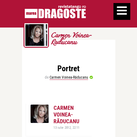
Carmen Voinea-
Raducanu
Portret
de
Carmen Voinea-Răducanu
CARMEN
VOINEA-
RĂDUCANU
13 iulie 2012, 22:11