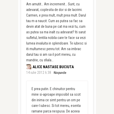
Am amutit… Am incremenit… Sunt, cu
adevarat, coplesita de dor si de lacrimi.
Carmen, e prea mult, mult prea mult. Darul
tau m-a naucit. Cum as putea sa fac sa
devin atat de buna pe cat ma vezi tu, cum
as putea sa ma inalt cu adevarat? Iti sarut
sufletul, lentila nobila care te face sa vezi
lumea invaluita in splendoare. Te iubesc si
iti multumesc penru tot. Am sa imbrac
darul tau si am sa il port mereu, cu
mandrie, cu sfiala…
ALICE NASTASE BUCIUTA
14 iulie 2012 6:38
Răspunde
E prea putin. E chinuitor pentru
mine si-aproape imposibil sa scot
din inima ce simt pentru un om pe
care-l iubesc. Si tot mereu, esenta
ramane parca nespusa. De aceea