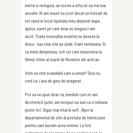
inerta si nesigura, iar vocea a refuzat sa ma mai
asculte. N-am reusit sa scot decat un horcait de
tot rasul in locul tipatului meu disperat dupa
ajutor, sunet pe care doar eu singura l-am
auzit. Toata munculita noastra se dusese la
dracu` sau cine stie pe unde. Eram terminata. Si
cu mine dimpreuna, toti cei care muncisera la
filmul-cheie al noptii de Revelion din acel an.
Vreti sa stiti scandalul care a urmat? Desi nu
cred ca-i asa de greu de imaginat…
Pot sa va spun doar ca, imediat cum m-am
dezmeticit putin, am inceput sa sun ca o nebuna
peste tot. Sigur, mai intai la sefi…Apoi la
departamentul de stiri al postului de televiziune
pentru care lucram acea emisie. La toti