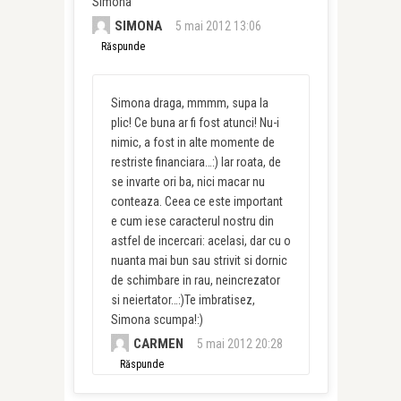
Simona
SIMONA
5 mai 2012 13:06
Răspunde
Simona draga, mmmm, supa la
plic! Ce buna ar fi fost atunci! Nu-i
nimic, a fost in alte momente de
restriste financiara…:) Iar roata, de
se invarte ori ba, nici macar nu
conteaza. Ceea ce este important
e cum iese caracterul nostru din
astfel de incercari: acelasi, dar cu o
nuanta mai bun sau strivit si dornic
de schimbare in rau, neincrezator
si neiertator…:)Te imbratisez,
Simona scumpa!:)
CARMEN
5 mai 2012 20:28
Răspunde