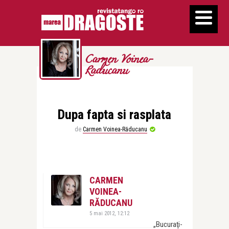
Carmen Voinea-
Raducanu
Dupa fapta si rasplata
de
Carmen Voinea-Răducanu
CARMEN
VOINEA-
RĂDUCANU
5 mai 2012, 12:12
„Bucuraţi-