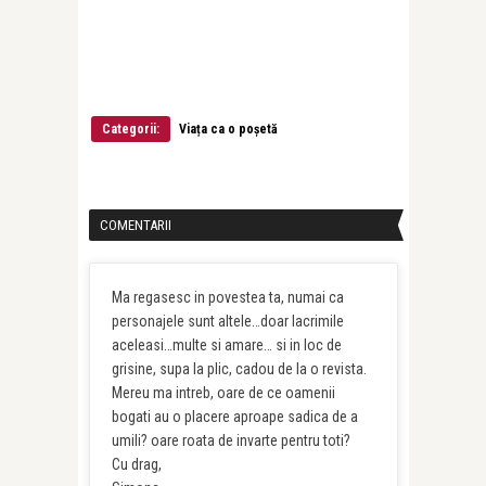
Categorii:
Viața ca o poșetă
COMENTARII
Ma regasesc in povestea ta, numai ca
personajele sunt altele…doar lacrimile
aceleasi…multe si amare… si in loc de
grisine, supa la plic, cadou de la o revista.
Mereu ma intreb, oare de ce oamenii
bogati au o placere aproape sadica de a
umili? oare roata de invarte pentru toti?
Cu drag,