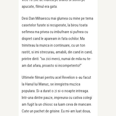
apucate, filmul era gata.
Desi Dan Mihaescu mai glumea cu mine pe tema
casetelor furate si recuperate, la birou toata
sefimea ma privea cu imbufnare si pufnea cu
dispret cand le apaream in fata ochilor. Ma
trimiteau la munca in continuare, cu un ton
rastit, si imi strecurau, amabili, din cand in cand,
printre dinti: “sa zici merci, numai de mila nu te-
am dat afara, proasto si incompetento!”
Ultimele filmari pentru acel Revelion s-au facut
la Hanul lui Manuc, se inregistra muzica
populara. Si-a durat o zi si-o noapte intreaga.
Intr-una dintre pauze, impreuna cu cativa colegi
am fugit la un chiosc sa luam ceva de mancare.
Cate un pachet de grisine. Eu mi-am luat doua,