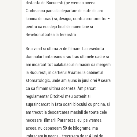
distanta de Bucuresti (pe vremea aceea
Corbeanca parea la departare de sute de ani
lumina de oras) si, desigur, contra cronometru –
pentru ca era deja final de noiembrie si
Revelionul batea la fereastra.
Si-a venit si ultima zi de filmare. La resedinta
domnului Tantareanu s-au tras ultimele cadre si
am incarcat tot calabalacul in masini sa mergem
la Bucuresti, in cartierul Aviatiei, la cabinetul
stomatologic, unde am ajuns in jurul orei 9 seara
ca sa filmam ultima sceneta. Am parcat
regulamentar Oltcit-ul meu ostenit si
supraincarcat in fata scarii blocului cu pricina, si
am trecut la descarcarea masinii de toate cele
necesare filmarii. Paranteza: eu, pe vremea
aceea, nu depaseam 50 de kilograme, ma
imbracam in negru – trecusera doar 4 luni de