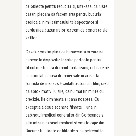
de obiecte pentru recuzita si, uite-asa, ca niste
catari, plecam sa facem arta pentru bucuria
eterica a inimii stimatului telespectator si
burdusirea buzunarelor extrem de concrete ale
sefilor.
Gazda noastra plina de bunavointa si care ne
pusese la dispozitie locatia perfecta pentru
filmul nostru era domnul Tantareanu, cel care ne-
a suportat in casa domniei sale in aceasta
formula de mai sus + ceilalti actori din film, cred
ca aproximativ 10 zile, ca nu mai tin minte cu
precizie. De dimineata si pana noaptea. Cu
exceptia a doua scenete filmate – una in
cabinetul medical generalist din Corbeanca si
alta intr-un cabinet medical stomatologic din
Bucuresti -, toate ostilitatile s-au petrecut la