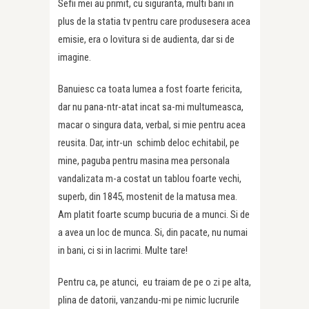
Sefii mei au primit, cu siguranta, multi bani in
plus de la statia tv pentru care produsesera acea
emisie, era o lovitura si de audienta, dar si de
imagine.
Banuiesc ca toata lumea a fost foarte fericita,
dar nu pana-ntr-atat incat sa-mi multumeasca,
macar o singura data, verbal, si mie pentru acea
reusita. Dar, intr-un schimb deloc echitabil, pe
mine, paguba pentru masina mea personala
vandalizata m-a costat un tablou foarte vechi,
superb, din 1845, mostenit de la matusa mea.
Am platit foarte scump bucuria de a munci. Si de
a avea un loc de munca. Si, din pacate, nu numai
in bani, ci si in lacrimi. Multe tare!
Pentru ca, pe atunci, eu traiam de pe o zi pe alta,
plina de datorii, vanzandu-mi pe nimic lucrurile