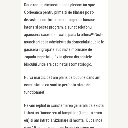
Dar exact in dimineata cand plecam iar spre
Corbeanca pentru prima zi de filmare post-
dezastru, cum liota mea de ingerasi lucrase
intens si peste program, a sunat telefonul:
aparusera casetele. Toate, pana la ultima!!! Niste
muncitori de la administratia domeniului public le
gasisera ingropate sub niste mormane de
zapada inghetata, fix la ghena din spatele
blocului unde era cabinetul stomatologic.
Nu va mai zic cat am plans de bucurie cand am
constatat si ca sunt in perfecta stare de
functionare!
Ne-am repliat in consternarea generala ca exista
totusi un Dumnezeu al tampitilor (tampita eram
eu) si am intrat la vizionare si montaj. Dupa inca
vreo 10 zile de munca pe branci si somn pe