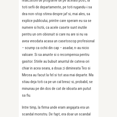
realizatorii de programe de pe acelasi post, la
toti sefii de departamente, pe toti rugandu-i sa
dea non-stop stirea despre jaf si, mai ales, sa
explice publicului, printre care speram eu sa se
numere si hotii, ca acele casete sunt inutile
pentru un om obisnuit si care nu are si nu va
avea vreodata acasa un casetoscop profesional
– scump ca ochii din cap – asadar, n-au nicio
valoare. Si sa anunte si o recompensa pentru
gasitor. Stirile au bubuit anuntul de cateva ori
chiar in acea seara, a doua zi dimineata Teo si
Mircea au facut la fel si tot asa mai departe. Ma
stiau deja toti ca pe un cal breaz si, probabil, se
minunau pe din dos de cat de idioata am putut
sa fiu.
Intre timp, la firma unde eram angajata era un
scandal monstru. De fapt, era doar un scandal