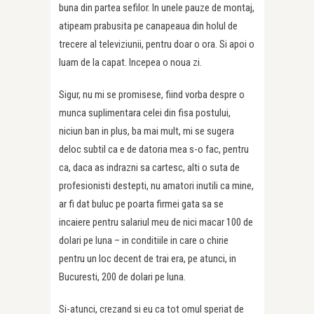
buna din partea sefilor. In unele pauze de montaj,
atipeam prabusita pe canapeaua din holul de
trecere al televiziunii, pentru doar o ora. Si apoi o
luam de la capat. Incepea o noua zi.
Sigur, nu mi se promisese, fiind vorba despre o
munca suplimentara celei din fisa postului,
niciun ban in plus, ba mai mult, mi se sugera
deloc subtil ca e de datoria mea s-o fac, pentru
ca, daca as indrazni sa cartesc, alti o suta de
profesionisti destepti, nu amatori inutili ca mine,
ar fi dat buluc pe poarta firmei gata sa se
incaiere pentru salariul meu de nici macar 100 de
dolari pe luna – in conditiile in care o chirie
pentru un loc decent de trai era, pe atunci, in
Bucuresti, 200 de dolari pe luna.
Si-atunci, crezand si eu ca tot omul speriat de