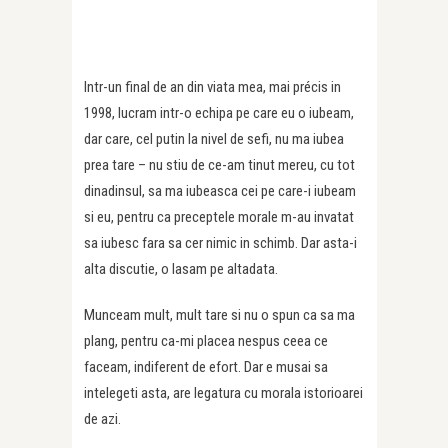
Intr-un final de an din viata mea, mai précis in
1998, lucram intr-o echipa pe care eu o iubeam,
dar care, cel putin la nivel de sefi, nu ma iubea
prea tare – nu stiu de ce-am tinut mereu, cu tot
dinadinsul, sa ma iubeasca cei pe care-i iubeam
si eu, pentru ca preceptele morale m-au invatat
sa iubesc fara sa cer nimic in schimb. Dar asta-i
alta discutie, o lasam pe altadata.
Munceam mult, mult tare si nu o spun ca sa ma
plang, pentru ca-mi placea nespus ceea ce
faceam, indiferent de efort. Dar e musai sa
intelegeti asta, are legatura cu morala istorioarei
de azi.