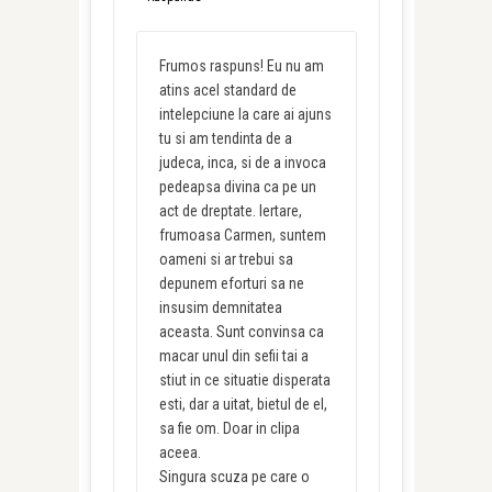
Frumos raspuns! Eu nu am
atins acel standard de
intelepciune la care ai ajuns
tu si am tendinta de a
judeca, inca, si de a invoca
pedeapsa divina ca pe un
act de dreptate. Iertare,
frumoasa Carmen, suntem
oameni si ar trebui sa
depunem eforturi sa ne
insusim demnitatea
aceasta. Sunt convinsa ca
macar unul din sefii tai a
stiut in ce situatie disperata
esti, dar a uitat, bietul de el,
sa fie om. Doar in clipa
aceea.
Singura scuza pe care o