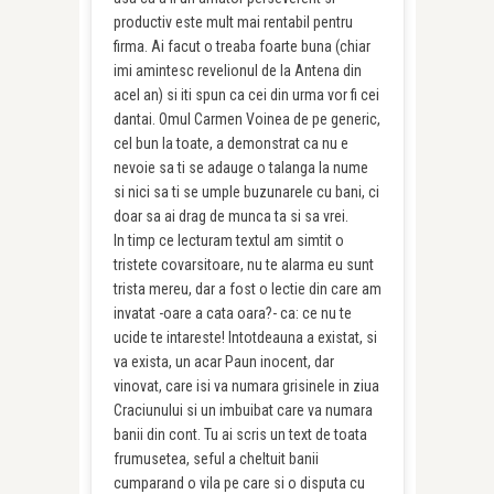
productiv este mult mai rentabil pentru
firma. Ai facut o treaba foarte buna (chiar
imi amintesc revelionul de la Antena din
acel an) si iti spun ca cei din urma vor fi cei
dantai. Omul Carmen Voinea de pe generic,
cel bun la toate, a demonstrat ca nu e
nevoie sa ti se adauge o talanga la nume
si nici sa ti se umple buzunarele cu bani, ci
doar sa ai drag de munca ta si sa vrei.
In timp ce lecturam textul am simtit o
tristete covarsitoare, nu te alarma eu sunt
trista mereu, dar a fost o lectie din care am
invatat -oare a cata oara?- ca: ce nu te
ucide te intareste! Intotdeauna a existat, si
va exista, un acar Paun inocent, dar
vinovat, care isi va numara grisinele in ziua
Craciunului si un imbuibat care va numara
banii din cont. Tu ai scris un text de toata
frumusetea, seful a cheltuit banii
cumparand o vila pe care si o disputa cu