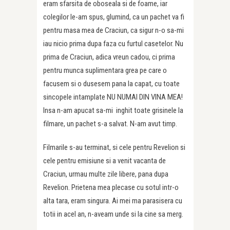
eram sfarsita de oboseala si de foame, iar
colegilor le-am spus, glumind, ca un pachet va fi
pentru masa mea de Craciun, ca sigur n-o sa-mi
iau nicio prima dupa faza cu furtul casetelor. Nu
prima de Craciun, adica vreun cadou, ci prima
pentru munca suplimentara grea pe care o
facusem si o dusesem pana la capat, cu toate
sincopele intamplate NU NUMAI DIN VINA MEA!
Insa n-am apucat sa-mi inghit toate grisinele la
filmare, un pachet s-a salvat. N-am avut timp.
Filmarile s-au terminat, si cele pentru Revelion si
cele pentru emisiune si a venit vacanta de
Craciun, urmau multe zile libere, pana dupa
Revelion. Prietena mea plecase cu sotul intr-o
alta tara, eram singura. Ai mei ma parasisera cu
totii in acel an, n-aveam unde si la cine sa merg.