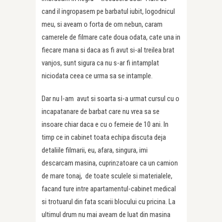
cand il ingropasem pe barbatul iubit, logodnicul
meu, si aveam o forta de om nebun, caram
camerele de filmare cate doua odata, cate una in
fiecare mana si daca as fi avut si-al treilea brat
vanjos, sunt sigura ca nu s-ar fi intamplat
niciodata ceea ce urma sa se intample.
Dar nu l-am avut si soarta si-a urmat cursul cu o
incapatanare de barbat care nu vrea sa se
insoare chiar daca e cu o femeie de 10 ani. In
timp ce in cabinet toata echipa discuta deja
detaliile filmarii, eu, afara, singura, imi
descarcam masina, cuprinzatoare ca un camion
de mare tonaj, de toate sculele si materialele,
facand ture intre apartamentul-cabinet medical
si trotuarul din fata scarii blocului cu pricina. La
ultimul drum nu mai aveam de luat din masina