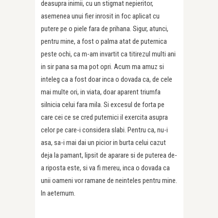
deasupra inimii, cu un stigmat nepieritor,
asemenea unui fier inrosit in foc aplicat cu
putere pe o piele fara de prihana. Sigur, atunci,
pentru mine, a fost o palma atat de puternica
peste ochi, ca m-am invartit ca titirezul multi ani
in sir pana sa ma pot opri. Acum ma amuz si
inteleg ca a fost doar inca o dovada ca, de cele
mai multe ori, in viata, doar aparent triumfa
silnicia celui fara mila. Si excesul de forta pe
care cei ce se cred puternici il exercita asupra
celor pe care-i considera slabi. Pentru ca, nu-i
asa, sa-i mai dai un picior in burta celui cazut
deja la pamant, lipsit de aparare si de puterea de-
a riposta este, si va fi mereu, inca o dovada ca
unii oameni vor ramane de neinteles pentru mine.
In aeternum.