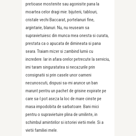
pretioase mostenite sau agonisite pana la
moartea celor dragi mie: bijuterii, tablouri,
cristale vechi Baccarat, portelanuri fine,
argintarie, blanuri. Nu, nu reuseam sa
supravietuiesc din munca mea onesta si curata,
prestata ca o apucata de dimineata si pana
seara. Traiam mizer si zambind lumii cu
incredere. Iar in afara orelor petrecute la serviciu,
imi taram singuratatea si necazurile prin
consignatii si prin casele unor oameni
necunoscuti, dispusi sa-mi arunce un ban
marunt pentru un pachet de grisine expirate pe
care sa-l pot aseza la loc de mare cinste pe
masa impodobita de sarbatoare. Bani mici
pentru o supravietuire plina de umilinte, in
schimbul amintirilor si istoriei vietii mele. Si a
vietii familiei mele.