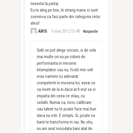
nevasta la partaj.
Eu te aleg pe tine, iti strang mana si sunt
convinsa ca faci parte din categoria celor
alesi!
ARIS
5 mai 2012 15:40
Răspunde
Sefii se pot alege oricum, si de cele
mai multe ori nu pe criterii de
performanta in meserie.
Intamplator sau nu, fostii mei sefi
erau oameni cu adevarat
competenti in meseria lor, aveai ce
sa inveti de la ei daca ar fi vrut sa si
imparta din ceea ce stiau, cu
ceilalti. Numai ca, nicio calificare
sau talent nu te poate face mai bun
daca nu esti. E simplu. Si, poate ca
banii te transforma in rau. Nu stiu,
nu am avut niciodata bani atat de