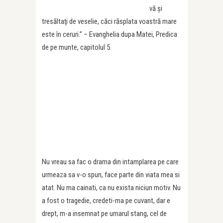
vă şi
tresăltaţi de veselie, căci răsplata voastră mare
este în ceruri.” – Evanghelia dupa Matei, Predica
de pe munte, capitolul 5.
Nu vreau sa fac o drama din intamplarea pe care
urmeaza sa v-o spun, face parte din viata mea si
atat. Nu ma cainati, ca nu exista niciun motiv. Nu
a fost o tragedie, credeti-ma pe cuvant, dar e
drept, m-a insemnat pe umarul stang, cel de