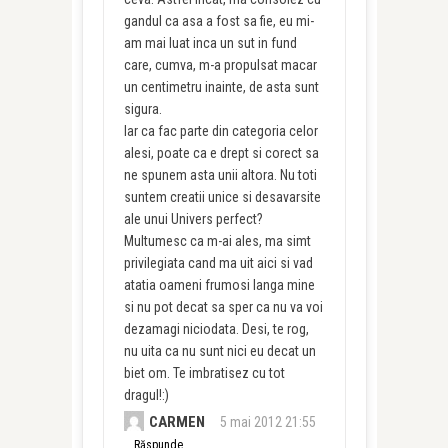
gandul ca asa a fost sa fie, eu mi-
am mai luat inca un sut in fund
care, cumva, m-a propulsat macar
un centimetru inainte, de asta sunt
sigura.
Iar ca fac parte din categoria celor
alesi, poate ca e drept si corect sa
ne spunem asta unii altora. Nu toti
suntem creatii unice si desavarsite
ale unui Univers perfect?
Multumesc ca m-ai ales, ma simt
privilegiata cand ma uit aici si vad
atatia oameni frumosi langa mine
si nu pot decat sa sper ca nu va voi
dezamagi niciodata. Desi, te rog,
nu uita ca nu sunt nici eu decat un
biet om. Te imbratisez cu tot
dragul!:)
CARMEN
5 mai 2012 21:55
Răspunde