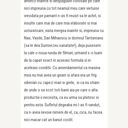
amenzi marete si despagubiri colosale pe care
nici impreuna cu tot neamul meu care vietuise
vreodata pe pamant n-as fi reusit sa le achit, si
insulte care mai de care mai elaborate si mai
usturatoare, viata mergea inainte si, impreuna cu
Nae, Vasile, Dan Mihaescu si domnul Tantareanu
(sa le dea Dumnezeu sanatate!), deja pusesem
la cale o noua runda de filmari, urmand s-o luam
de la capat exact in aceeasi formula si in
aceleasi conditii. Cu amendamentul ca masina
mea nu mai avea un geam si afara era un frig
siberian cu zapezi mari si grele, si ca nu stiam
de unde o sa scot toti banii aia pe care o alta
productie ii necesita, ca eu urma sa platesc si
pentru asta. Sufletul degeaba mi l-as fi vandut,
ca n-avea nevoie nimeni de el, ca, cica, nu facea
nici macar cat un banut coclit.