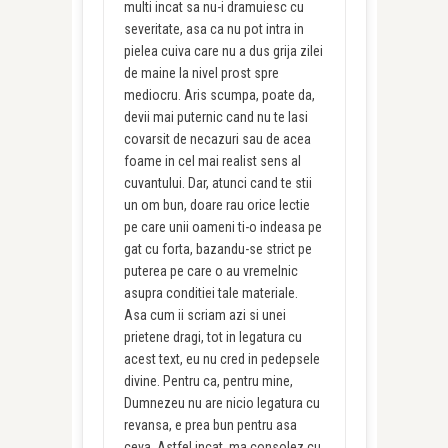
multi incat sa nu-i dramuiesc cu
severitate, asa ca nu pot intra in
pielea cuiva care nu a dus grija zilei
de maine la nivel prost spre
mediocru. Aris scumpa, poate da,
devii mai puternic cand nu te lasi
covarsit de necazuri sau de acea
foame in cel mai realist sens al
cuvantului. Dar, atunci cand te stii
un om bun, doare rau orice lectie
pe care unii oameni ti-o indeasa pe
gat cu forta, bazandu-se strict pe
puterea pe care o au vremelnic
asupra conditiei tale materiale.
Asa cum ii scriam azi si unei
prietene dragi, tot in legatura cu
acest text, eu nu cred in pedepsele
divine. Pentru ca, pentru mine,
Dumnezeu nu are nicio legatura cu
revansa, e prea bun pentru asa
ceva. Astfel incat, ma consolez cu