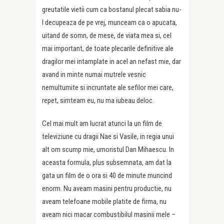
greutatile vietii cum ca bostanul plecat sabia nu-
l decupeaza de pe vrej, munceam ca o apucata,
uitand de somn, de mese, de viata mea si, cel
mai important, de toate plecarile definitive ale
dragilor mei intamplate in acel an nefast mie, dar
avand in minte numai mutrele vesnic
nemultumite si incruntate ale sefilor mei care,
repet, simteam eu, nu ma iubeau deloc.
Cel mai mult am lucrat atunci la un film de
televiziune cu dragii Nae si Vasile, in regia unui
alt om scump mie, umoristul Dan Mihaescu. In
aceasta formula, plus subsemnata, am dat la
gata un film de o ora si 40 de minute muncind
enorm. Nu aveam masini pentru productie, nu
aveam telefoane mobile platite de firma, nu
aveam nici macar combustibilul masinii mele –