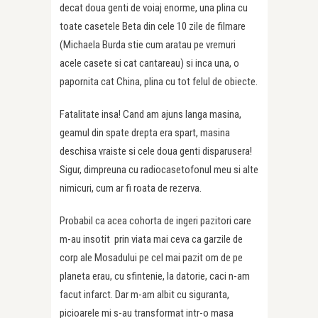
decat doua genti de voiaj enorme, una plina cu
toate casetele Beta din cele 10 zile de filmare
(Michaela Burda stie cum aratau pe vremuri
acele casete si cat cantareau) si inca una, o
papornita cat China, plina cu tot felul de obiecte.
Fatalitate insa! Cand am ajuns langa masina,
geamul din spate drepta era spart, masina
deschisa vraiste si cele doua genti disparusera!
Sigur, dimpreuna cu radiocasetofonul meu si alte
nimicuri, cum ar fi roata de rezerva.
Probabil ca acea cohorta de ingeri pazitori care
m-au insotit prin viata mai ceva ca garzile de
corp ale Mosadului pe cel mai pazit om de pe
planeta erau, cu sfintenie, la datorie, caci n-am
facut infarct. Dar m-am albit cu siguranta,
picioarele mi s-au transformat intr-o masa