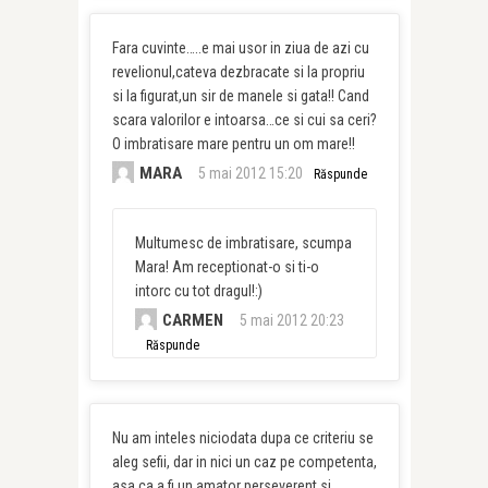
Fara cuvinte…..e mai usor in ziua de azi cu
revelionul,cateva dezbracate si la propriu
si la figurat,un sir de manele si gata!! Cand
scara valorilor e intoarsa…ce si cui sa ceri?
O imbratisare mare pentru un om mare!!
MARA
5 mai 2012 15:20
Răspunde
Multumesc de imbratisare, scumpa
Mara! Am receptionat-o si ti-o
intorc cu tot dragul!:)
CARMEN
5 mai 2012 20:23
Răspunde
Nu am inteles niciodata dupa ce criteriu se
aleg sefii, dar in nici un caz pe competenta,
asa ca a fi un amator perseverent si