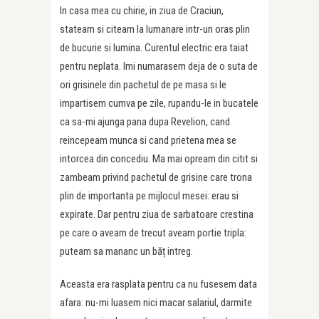
In casa mea cu chirie, in ziua de Craciun,
stateam si citeam la lumanare intr-un oras plin
de bucurie si lumina. Curentul electric era taiat
pentru neplata. Imi numarasem deja de o suta de
ori grisinele din pachetul de pe masa si le
impartisem cumva pe zile, rupandu-le in bucatele
ca sa-mi ajunga pana dupa Revelion, cand
reincepeam munca si cand prietena mea se
intorcea din concediu. Ma mai opream din citit si
zambeam privind pachetul de grisine care trona
plin de importanta pe mijlocul mesei: erau si
expirate. Dar pentru ziua de sarbatoare crestina
pe care o aveam de trecut aveam portie tripla:
puteam sa mananc un băț intreg.
Aceasta era rasplata pentru ca nu fusesem data
afara: nu-mi luasem nici macar salariul, darmite