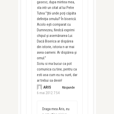
gasesc, dupa mintea mea,
sta intr un citat al lui Petre
Tutea:”Ştii unde poţi căpăta
definiţia omului? În biserică.
Acolo eşti comparat cu
Dumnezeu, fiindcă exprimi
chipul şi asemănarea Lui.
Dacă Biserica ar dispărea
din istorie, istoria n-ar mai
avea oameni. Ar dispărea şi
omul.”
Scriu si ma bucur ca pot
comunica cu tine, pentru ca
esti asa cum eu nu sunt, dar
ar trebui sa devin!
ARIS
Răspunde
6 mai 2012 7:54
Draga mea Aris, eu