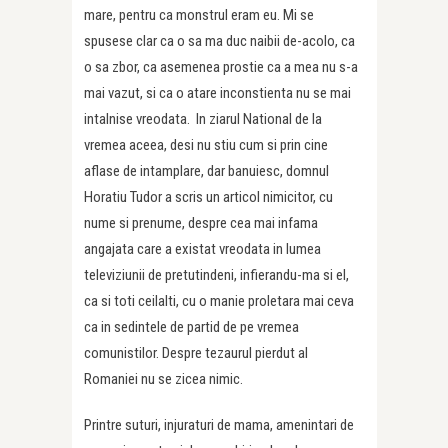
mare, pentru ca monstrul eram eu. Mi se
spusese clar ca o sa ma duc naibii de-acolo, ca
o sa zbor, ca asemenea prostie ca a mea nu s-a
mai vazut, si ca o atare inconstienta nu se mai
intalnise vreodata. In ziarul National de la
vremea aceea, desi nu stiu cum si prin cine
aflase de intamplare, dar banuiesc, domnul
Horatiu Tudor a scris un articol nimicitor, cu
nume si prenume, despre cea mai infama
angajata care a existat vreodata in lumea
televiziunii de pretutindeni, infierandu-ma si el,
ca si toti ceilalti, cu o manie proletara mai ceva
ca in sedintele de partid de pe vremea
comunistilor. Despre tezaurul pierdut al
Romaniei nu se zicea nimic.
Printre suturi, injuraturi de mama, amenintari de