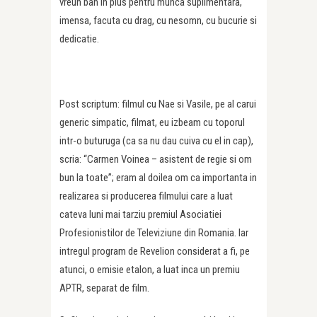
vreun ban in plus pentru munca suplimentara,
imensa, facuta cu drag, cu nesomn, cu bucurie si
dedicatie.
Post scriptum: filmul cu Nae si Vasile, pe al carui
generic simpatic, filmat, eu izbeam cu toporul
intr-o buturuga (ca sa nu dau cuiva cu el in cap),
scria: “Carmen Voinea – asistent de regie si om
bun la toate”; eram al doilea om ca importanta in
realizarea si producerea filmului care a luat
cateva luni mai tarziu premiul Asociatiei
Profesionistilor de Televiziune din Romania. Iar
intregul program de Revelion considerat a fi, pe
atunci, o emisie etalon, a luat inca un premiu
APTR, separat de film.