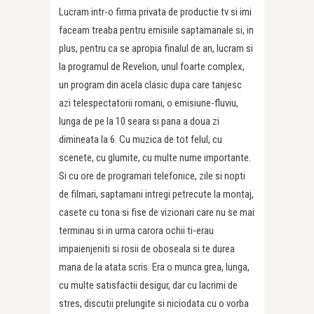
Lucram intr-o firma privata de productie tv si imi
faceam treaba pentru emisiile saptamanale si, in
plus, pentru ca se apropia finalul de an, lucram si
la programul de Revelion, unul foarte complex,
un program din acela clasic dupa care tanjesc
azi telespectatorii romani, o emisiune-fluviu,
lunga de pe la 10 seara si pana a doua zi
dimineata la 6. Cu muzica de tot felul, cu
scenete, cu glumite, cu multe nume importante.
Si cu ore de programari telefonice, zile si nopti
de filmari, saptamani intregi petrecute la montaj,
casete cu tona si fise de vizionari care nu se mai
terminau si in urma carora ochii ti-erau
impaienjeniti si rosii de oboseala si te durea
mana de la atata scris. Era o munca grea, lunga,
cu multe satisfactii desigur, dar cu lacrimi de
stres, discutii prelungite si niciodata cu o vorba