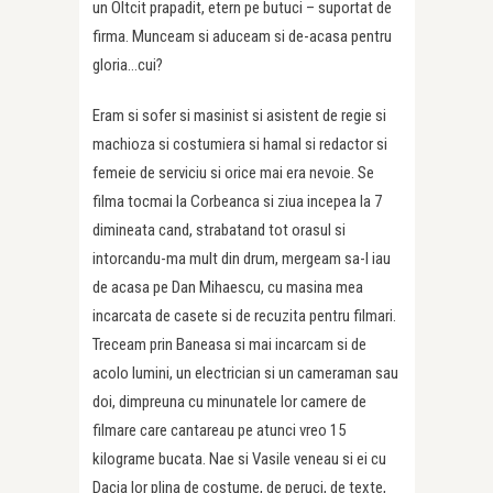
un Oltcit prapadit, etern pe butuci – suportat de
firma. Munceam si aduceam si de-acasa pentru
gloria…cui?
Eram si sofer si masinist si asistent de regie si
machioza si costumiera si hamal si redactor si
femeie de serviciu si orice mai era nevoie. Se
filma tocmai la Corbeanca si ziua incepea la 7
dimineata cand, strabatand tot orasul si
intorcandu-ma mult din drum, mergeam sa-l iau
de acasa pe Dan Mihaescu, cu masina mea
incarcata de casete si de recuzita pentru filmari.
Treceam prin Baneasa si mai incarcam si de
acolo lumini, un electrician si un cameraman sau
doi, dimpreuna cu minunatele lor camere de
filmare care cantareau pe atunci vreo 15
kilograme bucata. Nae si Vasile veneau si ei cu
Dacia lor plina de costume, de peruci, de texte,