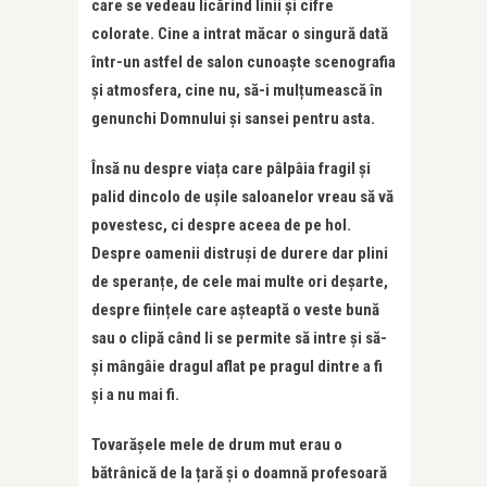
care se vedeau licărind linii și cifre
colorate. Cine a intrat măcar o singură dată
într-un astfel de salon cunoaște scenografia
și atmosfera, cine nu, să-i mulțumească în
genunchi Domnului și sansei pentru asta.
Însă nu despre viața care pâlpâia fragil și
palid dincolo de ușile saloanelor vreau să vă
povestesc, ci despre aceea de pe hol.
Despre oamenii distruși de durere dar plini
de speranțe, de cele mai multe ori deșarte,
despre ființele care așteaptă o veste bună
sau o clipă când li se permite să intre și să-
și mângâie dragul aflat pe pragul dintre a fi
și a nu mai fi.
Tovarășele mele de drum mut erau o
bătrânică de la țară și o doamnă profesoară