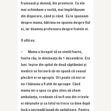
frumoasă și demnă, din provincie. Cu ele
mai schimbam o vorbă, mai împărtășeam
din disperare, când și când. Eu le spuneam
despre mama, bătrâna ne spunea despre fiul
ei, iar doamna profesoara despre fratele ei.
O altă eu:
– Mama a început să se simtă foarte,
foarte rău, în dimineața de 1 decembrie. Era
luni. Ieșise din spital de două săptămâni și
medicii se feriseră să-mi spună că ceasul
plecării ei se apropie. Ori poate că nici ei
nu-l bănuiau a fi atât de aproape. Când
mama mi-a spus cu glas stins să chem
ambulanța, credeam că va fi una din crizele
ei obișnuite și ca totul va trece cu bine după
încă o perioadă lungă de spitalizare. Pentru