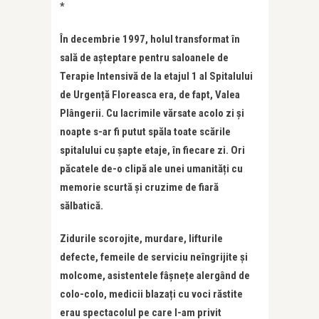
*
În decembrie 1997, holul transformat în
sală de așteptare pentru saloanele de
Terapie Intensivă de la etajul 1 al Spitalului
de Urgență Floreasca era, de fapt, Valea
Plângerii. Cu lacrimile vărsate acolo zi și
noapte s-ar fi putut spăla toate scările
spitalului cu șapte etaje, în fiecare zi. Ori
păcatele de-o clipă ale unei umanități cu
memorie scurtă și cruzime de fiară
sălbatică.
Zidurile scorojite, murdare, lifturile
defecte, femeile de serviciu neîngrijite și
molcome, asistentele fâșnețe alergând de
colo-colo, medicii blazați cu voci răstite
erau spectacolul pe care l-am privit