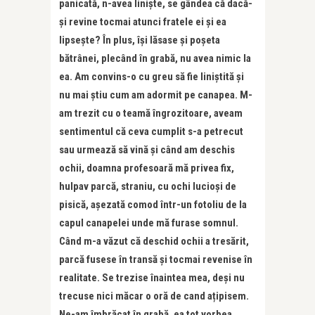
panicată, n-avea liniște, se gândea că dacă-
și revine tocmai atunci fratele ei și ea
lipsește? În plus, își lăsase și poșeta
bătrânei, plecând în grabă, nu avea nimic la
ea. Am convins-o cu greu să fie liniștită și
nu mai știu cum am adormit pe canapea. M-
am trezit cu o teamă îngrozitoare, aveam
sentimentul că ceva cumplit s-a petrecut
sau urmează să vină și când am deschis
ochii, doamna profesoară mă privea fix,
hulpav parcă, straniu, cu ochi lucioși de
pisică, așezată comod într-un fotoliu de la
capul canapelei unde mă furase somnul.
Când m-a văzut că deschid ochii a tresărit,
parcă fusese în transă și tocmai revenise în
realitate. Se trezise înaintea mea, deși nu
trecuse nici măcar o oră de cand ațipisem.
Ne-am îmbrăcat în grabă, ea tot vorbea