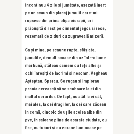
incontinuu 4 zile și jumătate, așezată inert
pe un scaun din placaj jumulit care-mi
rupsese din prima clipa ciorapii, ori
prăbușită direct pe cimentul jegos si rece,
rezemată de ziduri cu zugraveală mizeră.
Ca și mine, pe scaune rupte, sfâșiate,
jumulite, demult scoase din uz într-o lume
mai bună, stăteau oameni cu fețe albe și
ochi înroșiți de lacrimi și nesomn. Vegheau.
Așteptau. Sperau. Se rugau și implorau
pronia cerească să se scoboare la ei din
înaltul cerurilor. De fapt, nu atât la ei cât,
mai ales, la cei dragi lor, la cei care zăceau
în comă, dincolo de ușile acelea albe din
pvc, în saloane pline de aparate ciudate, cu
fire, cu tuburi și cu ecrane luminoase pe