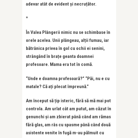
adevar atât de evident și necruțător.
*
În Valea Plângerii nimic nu se schimbase în
orele acelea. Unii plângeau, alții fumau, iar
bătrânica privea în gol cu ochii ei senini,
strângând în brațe geanta doamnei
profesoare. Mama era tot în comă.
“Unde e doamna profesoară?” “Păi, nu e cu
matale? Că ați plecat împreună.”
Am început să țip isteric, fără să mă mai pot
controla. Am urlat cât am putut, am căzut în
genunchi și am zbierat până când am rămas
fără glas, am râs cu spasme până când două
asistente venite în fugă m-au pălmuit cu