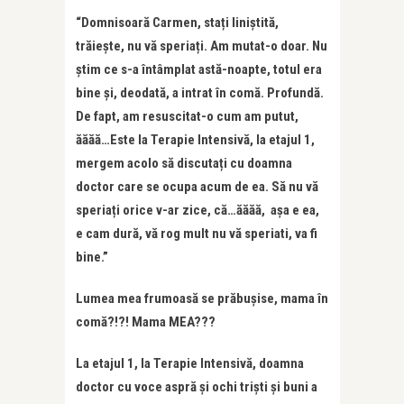
“Domnisoară Carmen, stați liniștită,
trăiește, nu vă speriați. Am mutat-o doar. Nu
știm ce s-a întâmplat astă-noapte, totul era
bine și, deodată, a intrat în comă. Profundă.
De fapt, am resuscitat-o cum am putut,
ăăăă…Este la Terapie Intensivă, la etajul 1,
mergem acolo să discutați cu doamna
doctor care se ocupa acum de ea. Să nu vă
speriați orice v-ar zice, că…ăăăă, așa e ea,
e cam dură, vă rog mult nu vă speriati, va fi
bine.”
Lumea mea frumoasă se prăbușise, mama în
comă?!?! Mama MEA???
La etajul 1, la Terapie Intensivă, doamna
doctor cu voce aspră și ochi triști și buni a