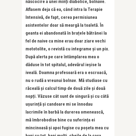
născocire a unei minți diabolice, bolnave.
Aflasem deja că ea, când intra la Terapie
Intensivă, de fapt, cerea permisiunea
asistentelor doar să meargă la toaletă. În
geanta ei abandonată în brațele bătrânei la
fel de naive ca mine erau doar ziare vechi
mototolite, o revistă cu integrame și un pix.
După alerta pe care întâmplarea mea o
dăduse în tot spitalul, adevărul ieșise la
iveală. Doamna profesoară era o escroacă,
nu o rudă a vreunui bolnav. Mă studiase cu
răceală și calcul timp de două zile și două
nopți. Văzuse cât sunt de singură și cu câtă
ușurință și candoare mi se înnodau
lacrimile în barbă la durerea omenească,
mă îmbrobodise bine cu suferința ei
mincinoasă și apoi fugise cu poșeta mea cu
bani cu tot, bani mulți, cheile de la casa