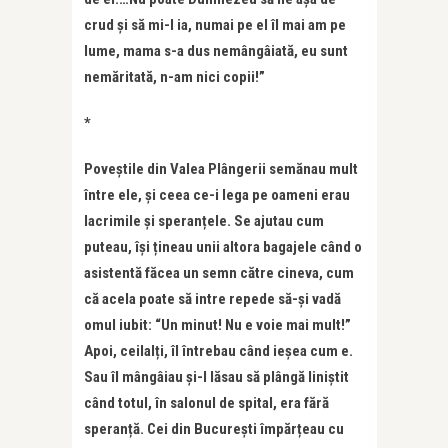
crud și să mi-l ia, numai pe el îl mai am pe
lume, mama s-a dus nemângâiată, eu sunt
nemăritată, n-am nici copii!”
*
Poveștile din Valea Plângerii semănau mult
între ele, și ceea ce-i lega pe oameni erau
lacrimile și speranțele. Se ajutau cum
puteau, își țineau unii altora bagajele când o
asistentă făcea un semn către cineva, cum
că acela poate să intre repede să-și vadă
omul iubit: “Un minut! Nu e voie mai mult!”
Apoi, ceilalți, îl întrebau când ieșea cum e.
Sau îl mângâiau și-l lăsau să plângă liniștit
când totul, în salonul de spital, era fără
speranță. Cei din București împărțeau cu