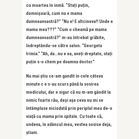
cu moartea în inmă. “Stați puțin,
domnișoară, cum nu e mama
dumneavoastră?” “Nu e! E altcineva!! Unde e
mama mea???” “Cum o cheamă pe mama
dumneavoastră?” m-au întrebat grăbite,
îndreptându-se către salon. “Georgeta
Irimia.” “Ah, da…nu e ea, aveți dreptate, stați
puțin s-o chem pe doamna doctor.”
Nu mai știu ce-am gandit în cele câteva
minute c e s-au scurs până la sosirea
medicului, dar e sigur că nu m-am gândit la
nimic foarte rău, deși așa ceva nu mi se
întâmplase niciodată prin periplul meu de-o
viață cu mama prin spitale. Cu toate că,
undeva, în adâncul meu, vestea sosise deja,
știam.