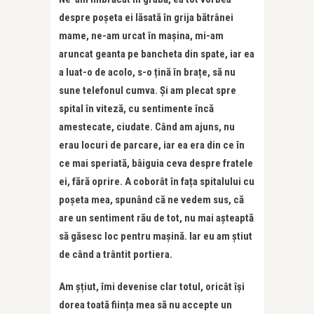
despre poșeta ei lăsată în grija bătrânei
mame, ne-am urcat în mașina, mi-am
aruncat geanta pe bancheta din spate, iar ea
a luat-o de acolo, s-o țină în brațe, să nu
sune telefonul cumva. Și am plecat spre
spital în viteză, cu sentimente încă
amestecate, ciudate. Când am ajuns, nu
erau locuri de parcare, iar ea era din ce în
ce mai speriată, bâiguia ceva despre fratele
ei, fără oprire. A coborât în fața spitalului cu
poșeta mea, spunând că ne vedem sus, că
are un sentiment rău de tot, nu mai așteaptă
să găsesc loc pentru mașină. Iar eu am știut
de când a trântit portiera.
Am șțiut, îmi devenise clar totul, oricât își
dorea toată ființa mea să nu accepte un