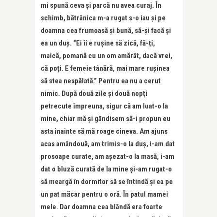
mi spună ceva și parcă nu avea curaj. În
schimb, bătrânica m-a rugat s-o iau și pe
doamna cea frumoasă și bună, să-și facă și
ea un duș. “Ei îi e rușine să zică, fă-ți,
maică, pomană cu un om amărât, dacă vrei,
că poți. E femeie tânără, mai mare rușinea
să stea nespălată.” Pentru ea nu a cerut
nimic. După două zile și două nopți
petrecute împreuna, sigur că am luat-o la
mine, chiar mă și gândisem să-i propun eu
asta înainte să mă roage cineva. Am ajuns
acas amândouă, am trimis-o la duș, i-am dat
prosoape curate, am așezat-o la masă, i-am
dat o bluză curată de la mine și-am rugat-o
să meargă în dormitor să se întindă și ea pe
un pat măcar pentru o oră. În patul mamei
mele. Dar doamna cea blândă era foarte