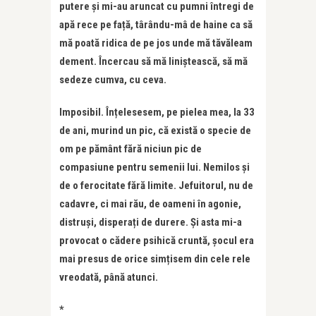
putere și mi-au aruncat cu pumni întregi de
apă rece pe față, târându-mâ de haine ca să
mă poată ridica de pe jos unde mă tăvăleam
dement. Încercau să mă liniștească, să mă
sedeze cumva, cu ceva.
Imposibil. Înțelesesem, pe pielea mea, la 33
de ani, murind un pic, că există o specie de
om pe pământ fără niciun pic de
compasiune pentru semenii lui. Nemilos și
de o ferocitate fără limite. Jefuitorul, nu de
cadavre, ci mai rău, de oameni în agonie,
distruși, disperați de durere. Și asta mi-a
provocat o cădere psihică cruntă, șocul era
mai presus de orice simțisem din cele rele
vreodată, până atunci.
*