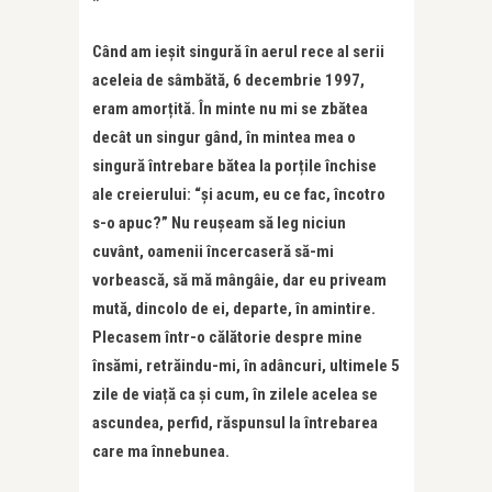
*
Când am ieșit singură în aerul rece al serii
aceleia de sâmbătă, 6 decembrie 1997,
eram amorțită. În minte nu mi se zbătea
decât un singur gând, în mintea mea o
singură întrebare bătea la porțile închise
ale creierului: “și acum, eu ce fac, încotro
s-o apuc?” Nu reușeam să leg niciun
cuvânt, oamenii încercaseră să-mi
vorbească, să mă mângâie, dar eu priveam
mută, dincolo de ei, departe, în amintire.
Plecasem într-o călătorie despre mine
însămi, retrăindu-mi, în adâncuri, ultimele 5
zile de viață ca și cum, în zilele acelea se
ascundea, perfid, răspunsul la întrebarea
care ma înnebunea.