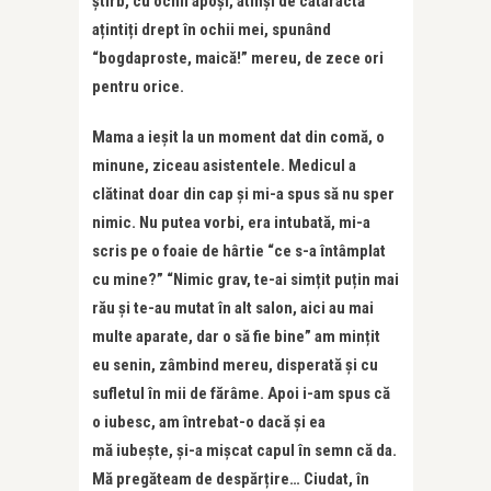
știrb, cu ochii apoși, atinși de cataractă
ațintiți drept în ochii mei, spunând
“bogdaproste, maică!” mereu, de zece ori
pentru orice.
Mama a ieșit la un moment dat din comă, o
minune, ziceau asistentele. Medicul a
clătinat doar din cap și mi-a spus să nu sper
nimic. Nu putea vorbi, era intubată, mi-a
scris pe o foaie de hârtie “ce s-a întâmplat
cu mine?” “Nimic grav, te-ai simțit puțin mai
rău și te-au mutat în alt salon, aici au mai
multe aparate, dar o să fie bine” am mințit
eu senin, zâmbind mereu, disperată și cu
sufletul în mii de fărâme. Apoi i-am spus că
o iubesc, am întrebat-o dacă și ea
mă
iubește, și-a mișcat capul în semn că da.
Mă pregăteam de despărțire… Ciudat, în