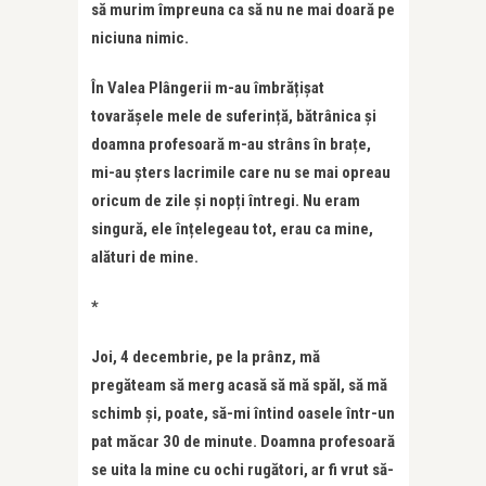
să murim împreuna ca să nu ne mai doară pe
niciuna nimic.
În Valea Plângerii m-au îmbrățișat
tovarășele mele de suferință, bătrânica și
doamna profesoară m-au strâns în brațe,
mi-au șters lacrimile care nu se mai opreau
oricum de zile și nopți întregi. Nu eram
singură, ele înțelegeau tot, erau ca mine,
alături de mine.
*
Joi, 4 decembrie, pe la prânz, mă
pregăteam să merg acasă să mă spăl, să mă
schimb și, poate, să-mi întind oasele într-un
pat măcar 30 de minute. Doamna profesoară
se uita la mine cu ochi rugători, ar fi vrut să-