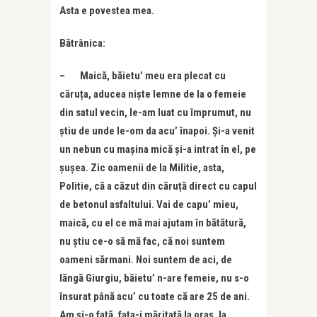
Asta e povestea mea.
Bătrânica:
– Maică, băietu’ meu era plecat cu
căruța, aducea niște lemne de la o femeie
din satul vecin, le-am luat cu împrumut, nu
știu de unde le-om da acu’ înapoi. Și-a venit
un nebun cu mașina mică și-a intrat în el, pe
șușea. Zic oamenii de la Militie, asta,
Politie, că a căzut din căruță direct cu capul
de betonul asfaltului. Vai de capu’ mieu,
maică, cu el ce mă mai ajutam în bătătură,
nu știu ce-o să mă fac, că noi suntem
oameni sărmani. Noi suntem de aci, de
lăngă Giurgiu, băietu’ n-are femeie, nu s-o
însurat până acu’ cu toate că are 25 de ani.
Am și-o fată, fata-i măritată la oraș, la