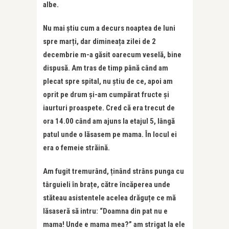
albe.
Nu mai știu cum a decurs noaptea de luni
spre marți, dar dimineața zilei de 2
decembrie m-a găsit oarecum veselă, bine
dispusă. Am tras de timp până când am
plecat spre spital, nu știu de ce, apoi am
oprit pe drum și-am cumpărat fructe și
iaurturi proaspete. Cred că era trecut de
ora 14.00 când am ajuns la etajul 5, lângă
patul unde o lăsasem pe mama. În locul ei
era o femeie străină.
Am fugit tremurând, ținând strâns punga cu
târguieli în brațe, către încăperea unde
stăteau asistentele acelea drăguțe ce mă
lăsaseră să intru: “Doamna din pat nu e
mama! Unde e mama mea?” am strigat la ele