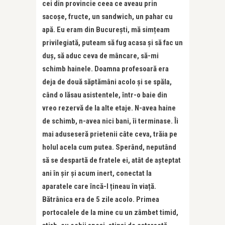
cei din provincie ceea ce aveau prin
sacoșe, fructe, un sandwich, un pahar cu
apă. Eu eram din București, mă simțeam
privilegiată, puteam să fug acasa și să fac un
duș, să aduc ceva de mâncare, să-mi
schimb hainele. Doamna profesoară era
deja de două săptămâni acolo și se spăla,
când o lăsau asistentele, într-o baie din
vreo rezervă de la alte etaje. N-avea haine
de schimb, n-avea nici bani, îi terminase. Îi
mai aduseseră prietenii câte ceva, trăia pe
holul acela cum putea. Sperând, neputând
să se despartă de fratele ei, atât de așteptat
ani în șir și acum inert, conectat la
aparatele care încă-l țineau în viață.
Bătrânica era de 5 zile acolo. Primea
portocalele de la mine cu un zâmbet timid,