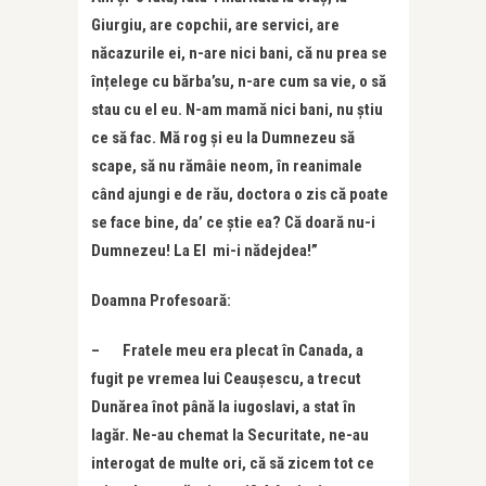
Giurgiu, are copchii, are servici, are
năcazurile ei, n-are nici bani, că nu prea se
înțelege cu bărba’su, n-are cum sa vie, o să
stau cu el eu. N-am mamă nici bani, nu știu
ce să fac. Mă rog și eu la Dumnezeu să
scape, să nu rămâie neom, în reanimale
când ajungi e de rău, doctora o zis că poate
se face bine, da’ ce știe ea? Că doară nu-i
Dumnezeu! La El mi-i nădejdea!”
Doamna Profesoară:
– Fratele meu era plecat în Canada, a
fugit pe vremea lui Ceaușescu, a trecut
Dunărea înot până la iugoslavi, a stat în
lagăr. Ne-au chemat la Securitate, ne-au
interogat de multe ori, că să zicem tot ce