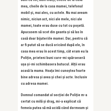
mea, cheile de la casa mamei, telefonul
mobil și, mai ales, cu actele. Nu mai aveam
nimic, niciun act, nici ale mele, nici ale
mamei, toate erau duse cu tot cu poșetă.
Apucasem să scot din geanta și să las în
casă doar bijuteriile mamei. Dar, pentru că
ar fi putut să se ducă oricând după ele, în
casa mea erau în acest timp, cât eram eu la
Poliție, prieteni buni care-mi spărseseră
ușa și-mi schimbasera butucul. Alții erau
acasă la mama. Hoața îmi cunoștea foarte
bine adresa și avea și chei și acte. Inclusiv
cu adresa mamei.
Domnul comandat al secției de Poliție m-a
certat cu milă și drag, mi-a explicat că
femeia putea să mă ucidă când dormeam și