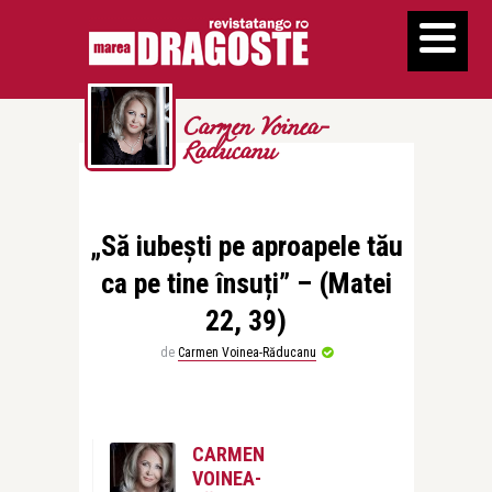
Carmen Voinea-
Raducanu
„Să iubești pe aproapele tău
ca pe tine însuți” – (Matei
22, 39)
de
Carmen Voinea-Răducanu
CARMEN
VOINEA-