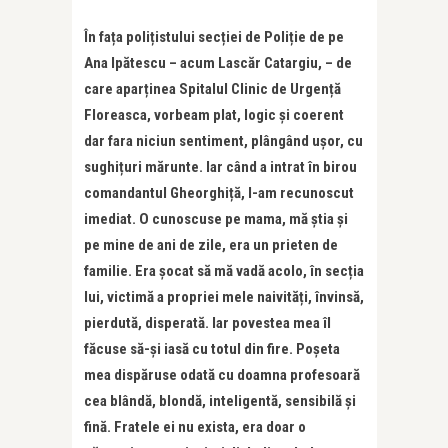
În fața polițistului secției de Poliție de pe
Ana Ipătescu – acum Lascăr Catargiu, – de
care aparținea Spitalul Clinic de Urgență
Floreasca, vorbeam plat, logic și coerent
dar fara niciun sentiment, plângând ușor, cu
sughițuri mărunte. Iar când a intrat în birou
comandantul Gheorghiță, l-am recunoscut
imediat. O cunoscuse pe mama, mă știa și
pe mine de ani de zile, era un prieten de
familie. Era șocat să mă vadă acolo, în secția
lui, victimă a propriei mele naivități, învinsă,
pierdută, disperată. Iar povestea mea îl
făcuse să-și iasă cu totul din fire. Poșeta
mea dispăruse odată cu doamna profesoară
cea blândă, blondă, inteligentă, sensibilă și
fină. Fratele ei nu exista, era doar o