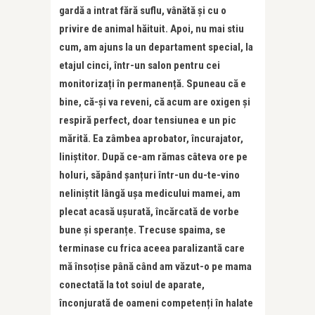
gardă a intrat fără suflu, vânătă și cu o
privire de animal hăituit. Apoi, nu mai stiu
cum, am ajuns la un departament special, la
etajul cinci, într-un salon pentru cei
monitorizați în permanență. Spuneau că e
bine, că-și va reveni, că acum are oxigen și
respiră perfect, doar tensiunea e un pic
mărită. Ea zâmbea aprobator, încurajator,
liniștitor. După ce-am rămas câteva ore pe
holuri, săpând șanțuri într-un du-te-vino
neliniștit lângă ușa medicului mamei, am
plecat acasă ușurată, încărcată de vorbe
bune și speranțe. Trecuse spaima, se
terminase cu frica aceea paralizantă care
mă însoțise până când am văzut-o pe mama
conectată la tot soiul de aparate,
înconjurată de oameni competenți în halate