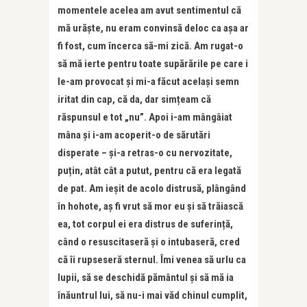
momentele acelea am avut sentimentul că
mă urăște, nu eram convinsă deloc ca așa ar
fi fost, cum încerca să-mi zică. Am rugat-o
să mă ierte pentru toate supărările pe care i
le-am provocat și mi-a făcut același semn
iritat din cap, că da, dar simțeam că
răspunsul e tot „nu”. Apoi i-am mângâiat
mâna și i-am acoperit-o de sărutări
disperate – și-a retras-o cu nervozitate,
puțin, atât cât a putut, pentru că era legată
de pat. Am ieșit de acolo distrusă, plângând
în hohote, aș fi vrut să mor eu și să trăiască
ea, tot corpul ei era distrus de suferință,
când o resuscitaseră și o intubaseră, cred
că îi rupseseră sternul. Îmi venea să urlu ca
lupii, să se deschidă pământul și să mă ia
înăuntrul lui, să nu-i mai văd chinul cumplit,