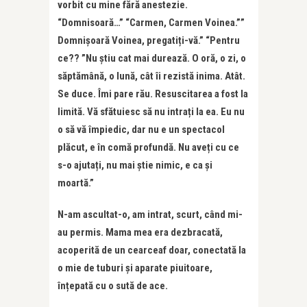
vorbit cu mine fără anestezie.
“Domnisoară…” “Carmen, Carmen Voinea.””
Domnișoară Voinea, pregatiți-vă.” “Pentru
ce?? ”Nu știu cat mai durează. O oră, o zi, o
săptămână, o lună, cât îi rezistă inima. Atât.
Se duce. Îmi pare rău. Resuscitarea a fost la
limită. Vă sfătuiesc să nu intrați la ea. Eu nu
o să vă împiedic, dar nu e un spectacol
plăcut, e în comă profundă. Nu aveți cu ce
s-o ajutați, nu mai știe nimic, e ca și
moartă.”
N-am ascultat-o, am intrat, scurt, când mi-
au permis. Mama mea era dezbracată,
acoperită de un cearceaf doar, conectată la
o mie de tuburi și aparate piuitoare,
înțepată cu o sută de ace.