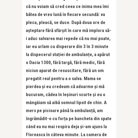
că nu voiam să cred ceea ce inima mea îmi
bătea de vreo lună în fiecare secundă: va
pleca, pleacă, se duce. După doua ore de
așteptare fără sfârșit în care mă implora să-
i aduc salvarea mai repede că nu mai poate,
iar eu urlam cu disperare din 3 în 3 minute
la dispecerul stației de ambulanțe, a apărut
o Dacia 1300, fără targă, fără medic, fără
niciun aparat de resuscitare, fără un om
pregatit real pentru a o salva. Mama se
pierdea și eu credeam că adoarme și mă
bucuram, cădea în leșinuri scurte și eu o
mângâiam să aibă somnul lipsit de chin. A
mers pe picioare până la ambulanță, am
îngrămădit-o cu forța pe bancheta din spate
când ea nu mai respira deja și-am ajuns la
Floreasca în câteva minute. La camera de