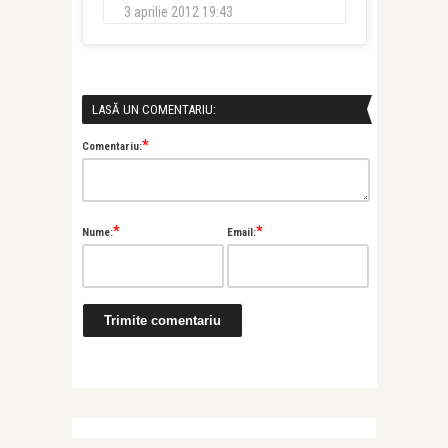
3 aprilie 2012 19:43
LASĂ UN COMENTARIU:
*
Comentariu:
*
*
Nume:
Email: