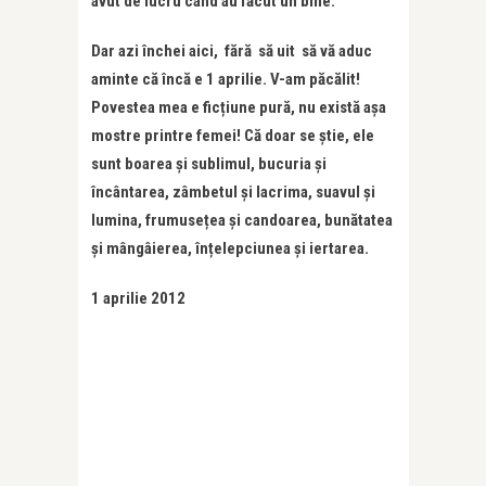
avut de lucru când au făcut un bine.
Dar azi închei aici, fără să uit să vă aduc
aminte că încă e 1 aprilie. V-am păcălit!
Povestea mea e ficțiune pură, nu există așa
mostre printre femei! Că doar se știe, ele
sunt boarea și sublimul, bucuria și
încântarea, zâmbetul și lacrima, suavul și
lumina, frumusețea și candoarea, bunătatea
și mângâierea, înțelepciunea și iertarea.
1 aprilie 2012