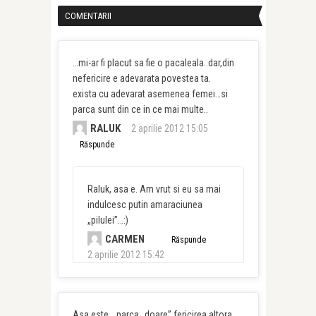
COMENTARII
…mi-ar fi placut sa fie o pacaleala..dar,din
nefericire e adevarata povestea ta.
exista cu adevarat asemenea femei…si
parca sunt din ce in ce mai multe..
RALUK
2 aprilie 2012 15:05
Răspunde
Raluk, asa e. Am vrut si eu sa mai
indulcesc putin amaraciunea
„pilulei”…:)
CARMEN
Răspunde
2 aprilie 2012 15:42
Asa este….parca „doare” fericirea altora.