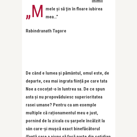
inimii
„M
mele şi să ţin în floare iubirea
mea…”
Rabindranath Tagore
De când e lumea și pământul, omul este, de
departe, cea mai ingrata ființă pe care tata
Noe a cocoțat-o în luntrea sa. De ce spun
asta și nu propovăduiesc superioritatea
rasei umane? Pentru ca am exemple
multiple că raționamentul meu e just,
pornind de la zicala cu șarpele încălzit la
sân care-și mușcă exact binefăcătorul
(faptă care a ajuns să facă parte din cotidian