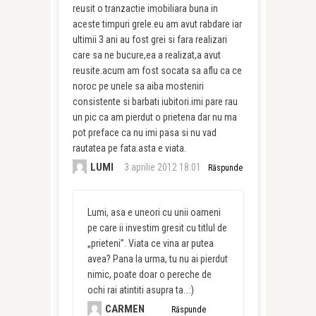
reusit o tranzactie imobiliara buna in
aceste timpuri grele.eu am avut rabdare iar
ultimii 3 ani au fost grei si fara realizari
care sa ne bucure,ea a realizat,a avut
reusite.acum am fost socata sa aflu ca ce
noroc pe unele sa aiba mosteniri
consistente si barbati iubitori.imi pare rau
un pic ca am pierdut o prietena dar nu ma
pot preface ca nu imi pasa si nu vad
rautatea pe fata.asta e viata.
LUMI
3 aprilie 2012 18:01
Răspunde
Lumi, asa e uneori cu unii oameni
pe care ii investim gresit cu titlul de
„prieteni”. Viata ce vina ar putea
avea? Pana la urma, tu nu ai pierdut
nimic, poate doar o pereche de
ochi rai atintiti asupra ta…:)
CARMEN
Răspunde