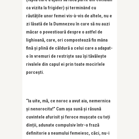
ca vizita la frigider) și terminând cu
răutățile unor femei vis-à-vis de altele, nu e
zi lăsată de la Dumnezeu în care să nu auzi
măcar o povestioară despre o astfel de
lighioană, care, ori compostează fix mâna
fină și plină de căldură a celui care a adapat-
o în vremuri de restriște sau își tăvălește
rivalele din capul ei prin toate mocirlele
porcești.
“Ia uite, mă, ce noroc a avut aia, nemernica
și nenorocita!” Cam așa sună și răsună
cuvintele afurisit și feroce mușcate cu toți
dinții, adunate compulsiv într-o frază
definitorie a neamului femeiesc, căci, nu-i