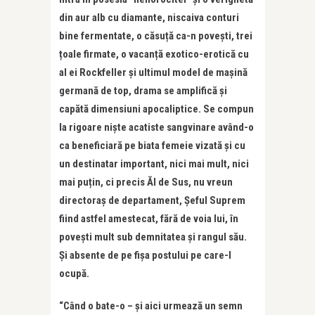
din aur alb cu diamante, niscaiva conturi
bine fermentate, o căsuță ca-n povești, trei
țoale firmate, o vacanță exotico-erotică cu
al ei Rockfeller și ultimul model de mașină
germană de top, drama se amplifică și
capătă dimensiuni apocaliptice. Se compun
la rigoare niște acatiste sangvinare având-o
ca beneficiară pe biata femeie vizată și cu
un destinatar important, nici mai mult, nici
mai puțin, ci precis Ăl de Sus, nu vreun
directoraș de departament, Șeful Suprem
fiind astfel amestecat, fără de voia lui, în
povești mult sub demnitatea și rangul său.
Și absente de pe fișa postului pe care-l
ocupă.
“Când o bate-o – și aici urmează un semn