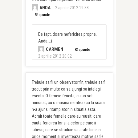
ANDA
2 aprilie 2012 19:38
Răspunde
De fapt, doare nefericirea proprie,
Anda…:)
CARMEN
Răspunde
2 aprilie 2012 20:02
Trebuie sa fii un observator fin, trebuie sa fi
trecut prin multe ca sa ajungi sa intelegi
esenta. O femeie fericita, cu un sot
minunat, cu o masina nemteasca la scara
n-a ajuns intamplator in situatia asta.
Admir toate femeile care-au reusit, care
cauta fericirea lor si a celor pe care ii
iubesc, care se straduie sa arate bine in
orice moment si inventeaza motive sa fie