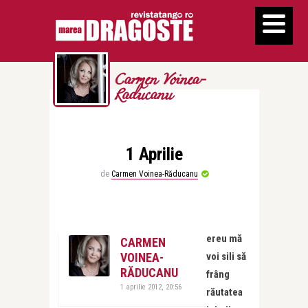
Carmen Voinea-
Raducanu
1 Aprilie
de
Carmen Voinea-Răducanu
ereu mă
CARMEN
VOINEA-
voi sili să
RĂDUCANU
frâng
1 aprilie 2012, 20:56
răutatea