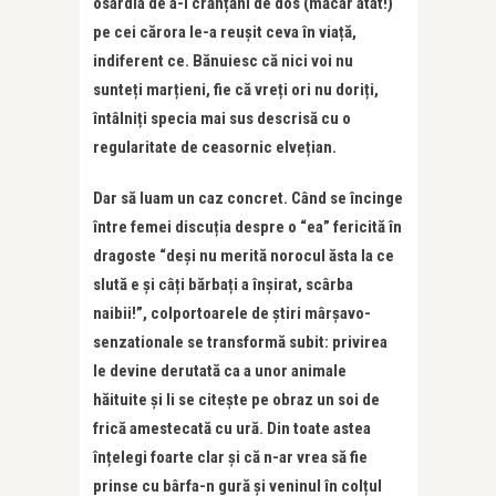
osârdia de a-i crănțăni de dos (măcar atât!)
pe cei cărora le-a reușit ceva în viață,
indiferent ce. Bănuiesc că nici voi nu
sunteți marțieni, fie că vreți ori nu doriți,
întâlniți specia mai sus descrisă cu o
regularitate de ceasornic elvețian.
Dar să luam un caz concret. Când se încinge
între femei discuția despre o “ea” fericită în
dragoste “deși nu merită norocul ăsta la ce
slută e și câți bărbați a înșirat, scârba
naibii!”, colportoarele de știri mârșavo-
senzationale se transformă subit: privirea
le devine derutată ca a unor animale
hăituite și li se citește pe obraz un soi de
frică amestecată cu ură. Din toate astea
înțelegi foarte clar și că n-ar vrea să fie
prinse cu bârfa-n gură și veninul în colțul