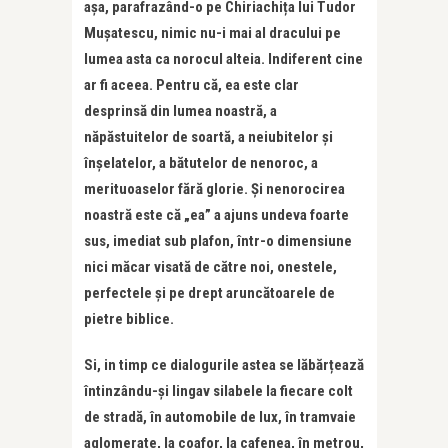
așa, parafrazând-o pe Chiriachița lui Tudor
Mușatescu, nimic nu-i mai al dracului pe
lumea asta ca norocul alteia. Indiferent cine
ar fi aceea. Pentru că, ea este clar
desprinsă din lumea noastră, a
năpăstuitelor de soartă, a neiubitelor și
înșelatelor, a bătutelor de nenoroc, a
merituoaselor fără glorie. Și nenorocirea
noastră este că „ea” a ajuns undeva foarte
sus, imediat sub plafon, într-o dimensiune
nici măcar visată de către noi, onestele,
perfectele și pe drept aruncătoarele de
pietre biblice.
Si, in timp ce dialogurile astea se lăbărțează
întinzându-și lingav silabele la fiecare colt
de stradă, în automobile de lux, în tramvaie
aglomerate, la coafor, la cafenea, în metrou,