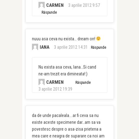
CARMEN
3 aprilie 2012 9:57
Răspunde
nuuu asa ceva nu exista… dream on!
IANA
3 aprilie 2012 14:31
Răspunde
Nu exista asa ceva, Iana…Si cand
ne-am trezit era dimineata!:)
CARMEN
Răspunde
3 aprilie 2012 19:39
da de unde pacaleala….ar fi ceva sa nu
existe aceste specimene dar…am sa va
povestesc despre o asa-zisa prietena a
mea care e neagra de suparare ca noi am