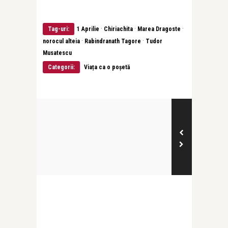
·
·
·
Tag-uri:
1 Aprilie
Chiriachita
Marea Dragoste
·
·
norocul alteia
Rabindranath Tagore
Tudor
Musatescu
Categorii:
Viața ca o poșetă