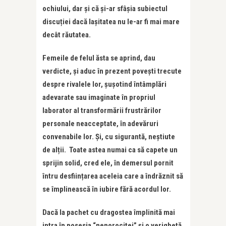
ochiului, dar și că și-ar sfâșia subiectul
discuției dacă lașitatea nu le-ar fi mai mare
decât răutatea.
Femeile de felul ăsta se aprind, dau
verdicte, și aduc în prezent povești trecute
despre rivalele lor, șușotind întâmplări
adevarate sau imaginate în propriul
laborator al transformării frustrărilor
personale neacceptate, în adevăruri
convenabile lor. Și, cu sigurantă, neștiute
de alții. Toate astea numai ca să capete un
sprijin solid, cred ele, în demersul pornit
întru desființarea aceleia care a îndrăznit să
se împlinească în iubire fără acordul lor.
Dacă la pachet cu dragostea împlinită mai
intra în posesia “nenorocitei” și o verighetă