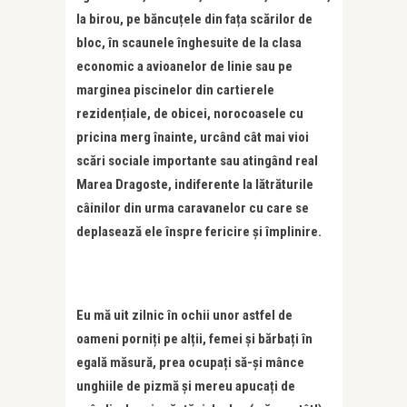
la birou, pe băncuțele din fața scărilor de
bloc, în scaunele înghesuite de la clasa
economic a avioanelor de linie sau pe
marginea piscinelor din cartierele
rezidențiale, de obicei, norocoasele cu
pricina merg înainte, urcând cât mai vioi
scări sociale importante sau atingând real
Marea Dragoste, indiferente la lătrăturile
câinilor din urma caravanelor cu care se
deplasează ele înspre fericire și împlinire.
Eu mă uit zilnic în ochii unor astfel de
oameni porniți pe alții, femei și bărbați în
egală măsură, prea ocupați să-și mânce
unghiile de pizmă și mereu apucați de