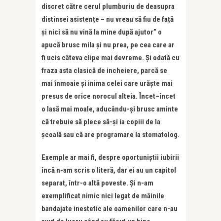
discret către cerul plumburiu de deasupra
distinsei asistențe – nu vreau să fiu de față
și nici să nu vină la mine după ajutor” o
apucă brusc mila și nu prea, pe cea care ar
fi ucis câteva clipe mai devreme. Și odată cu
fraza asta clasică de incheiere, parcă se
mai înmoaie și inima celei care urăște mai
presus de orice norocul alteia. Încet–încet
o lasă mai moale, aducându-și brusc aminte
că trebuie să plece să-și ia copiii de la
școală sau că are programare la stomatolog.
Exemple ar mai fi, despre oportuniștii iubirii
încă n-am scris o literă, dar ei au un capitol
separat, într-o altă poveste. Și n-am
exemplificat nimic nici legat de mâinile
bandajate inestetic ale oamenilor care n-au