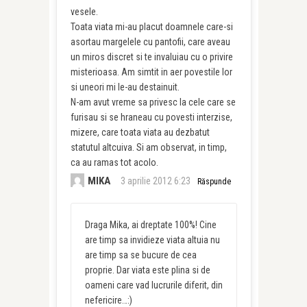
vesele.
Toata viata mi-au placut doamnele care-si
asortau margelele cu pantofii, care aveau
un miros discret si te invaluiau cu o privire
misterioasa. Am simtit in aer povestile lor
si uneori mi le-au destainuit.
N-am avut vreme sa privesc la cele care se
furisau si se hraneau cu povesti interzise,
mizere, care toata viata au dezbatut
statutul altcuiva. Si am observat, in timp,
ca au ramas tot acolo.
MIKA
3 aprilie 2012 6:23
Răspunde
Draga Mika, ai dreptate 100%! Cine
are timp sa invidieze viata altuia nu
are timp sa se bucure de cea
proprie. Dar viata este plina si de
oameni care vad lucrurile diferit, din
nefericire…:)