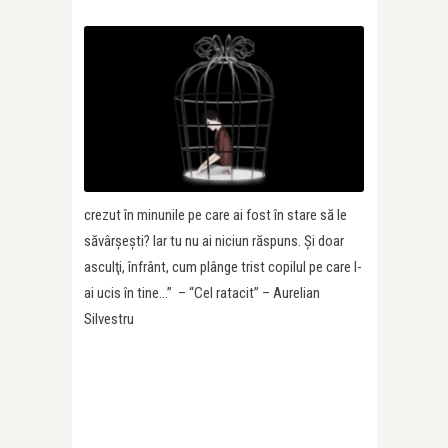
crezut în minunile pe care ai fost în stare să le
săvârşeşti? Iar tu nu ai niciun răspuns. Şi doar
asculţi, înfrânt, cum plânge trist copilul pe care l-
ai ucis în tine…” – “Cel ratacit” – Aurelian
Silvestru