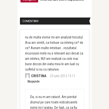
COMENTARII
nu de multa vreme mi-am analizat trecutul.
Asa am simtit, ca trebuie sa inteleg ce? de
ce? Aveam multe intrebari….rezultatul
incursiunii mele nu e relevant aici decat ca
am inteles, NU! am realizat ca cele mai
bune decizii din viata mea le-am luat cu
sufletul si nu cu ratiunea.
CRISTINA
23 iulie 2012 13:11
Răspunde
Da, si eu m-am ratacit. Am pierdut
drumul pe care toate indicatoarele
inimii mi-l aratau. De fapt, ca sa fiu