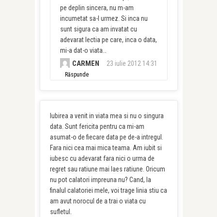
pe deplin sincera, nu m-am
incumetat sa-l urmez. Si inca nu
sunt sigura ca am invatat cu
adevarat lectia pe care, inca o data,
mi-a dat-o viata…
CARMEN
23 iulie 2012 14:31
Răspunde
Iubirea a venit in viata mea si nu o singura
data. Sunt fericita pentru ca mi-am
asumat-o de fiecare data pe de-a intregul.
Fara nici cea mai mica teama. Am iubit si
iubesc cu adevarat fara nici o urma de
regret sau ratiune mai laes ratiune. Oricum
nu pot calatori impreuna nu? Cand, la
finalul calatoriei mele, voi trage linia stiu ca
am avut norocul de a trai o viata cu
sufletul.