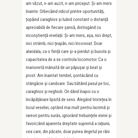
am văzut, n-am auzit, n-am priceput. Și-am mers
înainte. Orbecăind ridicol printre oportunități,
țopăind caraghios și luând constant o distanță
apreciabilă de fiecare șansă, distrugând cu
inconștiență revelații. Și-am mers, așa, nici drept,
nici strâmb, nici țeapăn, nici încovoiat. Doar
alandala, ca o ființă care și-a pierdut și busola și
capacitatea de a se controla locomotor. Ca o
marionetă mânuită de un păpușar și beat și
prost. Am înaintat tembel, șontâcăind cu
stângăcie și candoare. Sau bătând pasul pe loc,
caraghios și neghiob. Ori dând înapoi cu o
încăpățânare lipsită de sens. Alegând tristețea în
locul veseliei, optând mai mult pentru lacrimă și
rareori pentru surâs, ignorând trebuințele inimii și
favorizând aparenta dreptate supremă a rațiunii,
cea care, din păcate, doar punea degetul pe răni