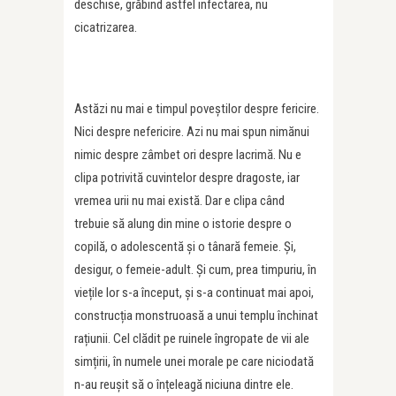
deschise, grăbind astfel infectarea, nu
cicatrizarea.
Astăzi nu mai e timpul poveștilor despre fericire.
Nici despre nefericire. Azi nu mai spun nimănui
nimic despre zâmbet ori despre lacrimă. Nu e
clipa potrivită cuvintelor despre dragoste, iar
vremea urii nu mai există. Dar e clipa când
trebuie să alung din mine o istorie despre o
copilă, o adolescentă și o tânară femeie. Și,
desigur, o femeie-adult. Și cum, prea timpuriu, în
viețile lor s-a început, și s-a continuat mai apoi,
construcția monstruoasă a unui templu închinat
rațiunii. Cel clădit pe ruinele îngropate de vii ale
simțirii, în numele unei morale pe care niciodată
n-au reușit să o înțeleagă niciuna dintre ele.