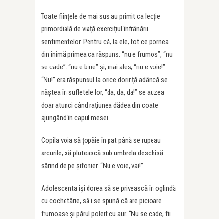
Toate ființele de mai sus au primit ca lecție
primordială de viață exercițiul înfrânării
sentimentelor. Pentru că, la ele, tot ce pornea
din inimă primea ca răspuns: “nu e frumos”, “nu
se cade”, “nu e bine” și, mai ales, “nu e voie!”.
“Nu!” era răspunsul la orice dorință adâncă se
năștea în sufletele lor, “da, da, da!” se auzea
doar atunci când rațiunea dădea din coate
ajungând în capul mesei.
Copila voia să țopăie în pat până se rupeau
arcurile, să plutească sub umbrela deschisă
sărind de pe șifonier. “Nu e voie, vai!”
Adolescenta își dorea să se privească în oglindă
cu cochetărie, să i se spună că are picioare
frumoase și părul poleit cu aur. “Nu se cade, fii