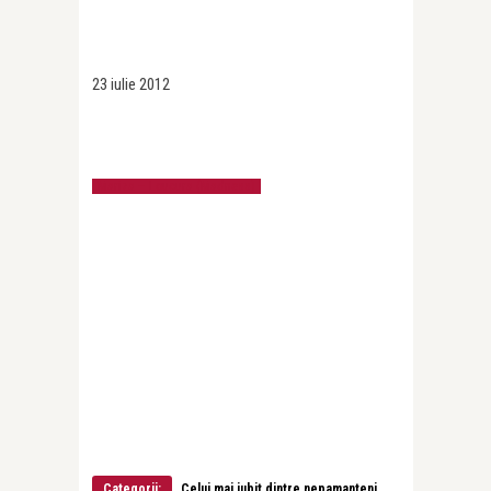
23 iulie 2012
Mariza – Loucura (Madness)
Categorii:
Celui mai iubit dintre nepamanteni