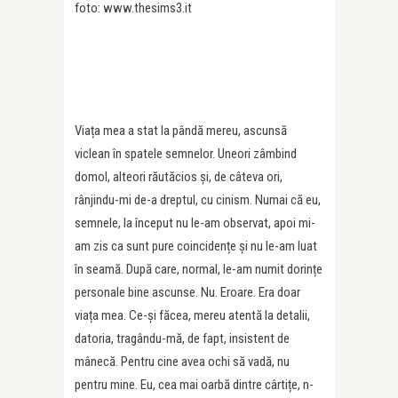
foto: www.thesims3.it
Viața mea a stat la pândă mereu, ascunsă
viclean în spatele semnelor. Uneori zâmbind
domol, alteori răutăcios și, de câteva ori,
rânjindu-mi de-a dreptul, cu cinism. Numai că eu,
semnele, la început nu le-am observat, apoi mi-
am zis ca sunt pure coincidențe și nu le-am luat
în seamă. După care, normal, le-am numit dorințe
personale bine ascunse. Nu. Eroare. Era doar
viața mea. Ce-și făcea, mereu atentă la detalii,
datoria, tragându-mă, de fapt, insistent de
mânecă. Pentru cine avea ochi să vadă, nu
pentru mine. Eu, cea mai oarbă dintre cârtițe, n-