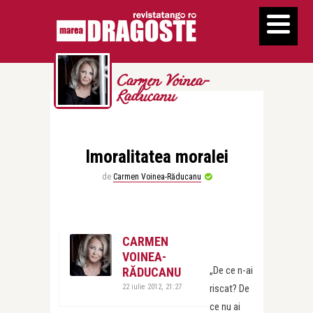
Carmen Voinea-
Raducanu
Imoralitatea moralei
de
Carmen Voinea-Răducanu
CARMEN
VOINEA-
„De ce n-ai
RĂDUCANU
22 iulie 2012, 21:27
riscat? De
ce nu ai