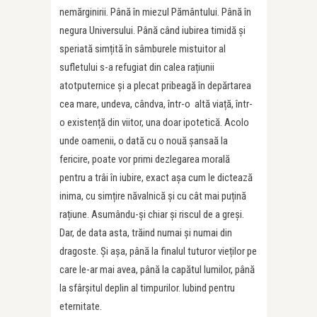
nemărginirii. Până în miezul Pământului. Până în
negura Universului. Până când iubirea timidă și
speriată simțită în sâmburele mistuitor al
sufletului s-a refugiat din calea rațiunii
atotputernice și a plecat pribeagă în depărtarea
cea mare, undeva, cândva, într-o altă viață, într-
o existență din viitor, una doar ipotetică. Acolo
unde oamenii, o dată cu o nouă șansaă la
fericire, poate vor primi dezlegarea morală
pentru a trâi în iubire, exact așa cum le dictează
inima, cu simțire năvalnică și cu cât mai puțină
rațiune. Asumându-și chiar și riscul de a greși.
Dar, de data asta, trăind numai și numai din
dragoste. Și așa, până la finalul tuturor vieților pe
care le-ar mai avea, până la capătul lumilor, până
la sfârșitul deplin al timpurilor. Iubind pentru
eternitate.