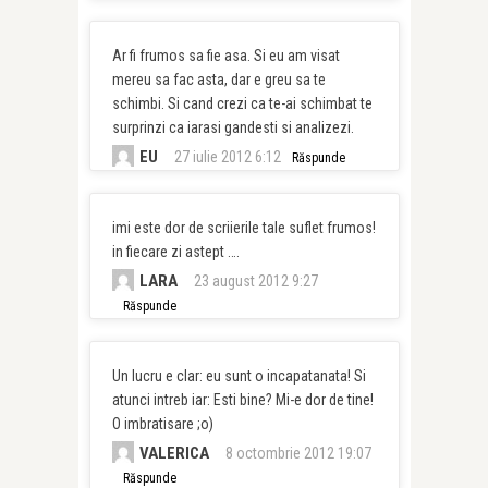
Ar fi frumos sa fie asa. Si eu am visat
mereu sa fac asta, dar e greu sa te
schimbi. Si cand crezi ca te-ai schimbat te
surprinzi ca iarasi gandesti si analizezi.
EU
27 iulie 2012 6:12
Răspunde
imi este dor de scriierile tale suflet frumos!
in fiecare zi astept ….
LARA
23 august 2012 9:27
Răspunde
Un lucru e clar: eu sunt o incapatanata! Si
atunci intreb iar: Esti bine? Mi-e dor de tine!
O imbratisare ;o)
VALERICA
8 octombrie 2012 19:07
Răspunde