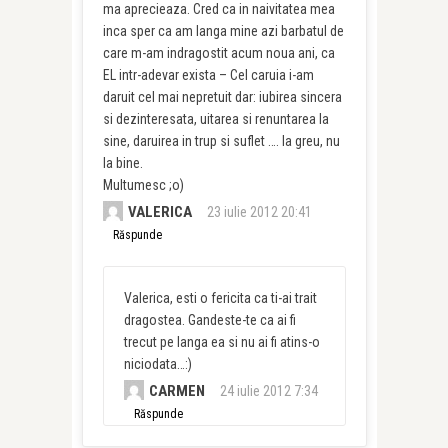
ma aprecieaza. Cred ca in naivitatea mea
inca sper ca am langa mine azi barbatul de
care m-am indragostit acum noua ani, ca
EL intr-adevar exista – Cel caruia i-am
daruit cel mai nepretuit dar: iubirea sincera
si dezinteresata, uitarea si renuntarea la
sine, daruirea in trup si suflet …. la greu, nu
la bine.
Multumesc ;o)
VALERICA
23 iulie 2012 20:41
Răspunde
Valerica, esti o fericita ca ti-ai trait
dragostea. Gandeste-te ca ai fi
trecut pe langa ea si nu ai fi atins-o
niciodata…:)
CARMEN
24 iulie 2012 7:34
Răspunde