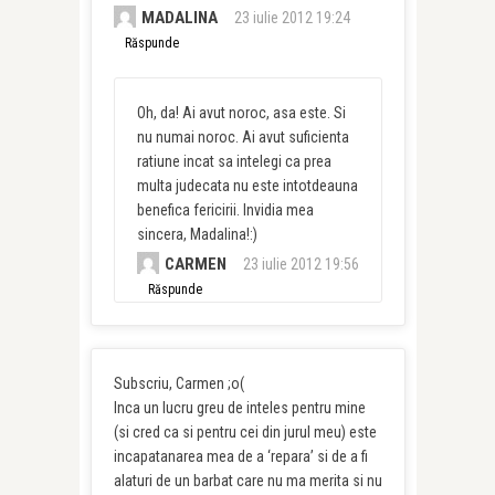
MADALINA
23 iulie 2012 19:24
Răspunde
Oh, da! Ai avut noroc, asa este. Si
nu numai noroc. Ai avut suficienta
ratiune incat sa intelegi ca prea
multa judecata nu este intotdeauna
benefica fericirii. Invidia mea
sincera, Madalina!:)
CARMEN
23 iulie 2012 19:56
Răspunde
Subscriu, Carmen ;o(
Inca un lucru greu de inteles pentru mine
(si cred ca si pentru cei din jurul meu) este
incapatanarea mea de a ‘repara’ si de a fi
alaturi de un barbat care nu ma merita si nu