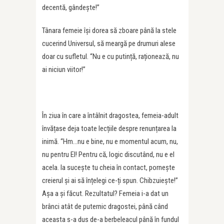
decentă, gândește!”
Tânara femeie își dorea să zboare până la stele
cucerind Universul, să meargă pe drumuri alese
doar cu sufletul. “Nu e cu putință, raționează, nu
ai niciun viitor!”
În ziua în care a întâlnit dragostea, femeia-adult
învățase deja toate lecțiile despre renunțarea la
inimă. “Hm…nu e bine, nu e momentul acum, nu,
nu pentru El! Pentru că, logic discutând, nu e el
acela. Ia sucește tu cheia în contact, pornește
creierul și ai să înțelegi ce-ți spun. Chibzuiește!”
Așa a și făcut. Rezultatul? Femeia i-a dat un
brânci atât de puternic dragostei, până când
aceasta s-a dus de-a berbeleacul până în fundul