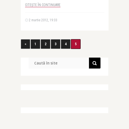
CITEȘTE ÎN CONTINUARE
2 martie 2012, 19:33
«
1
2
3
4
5