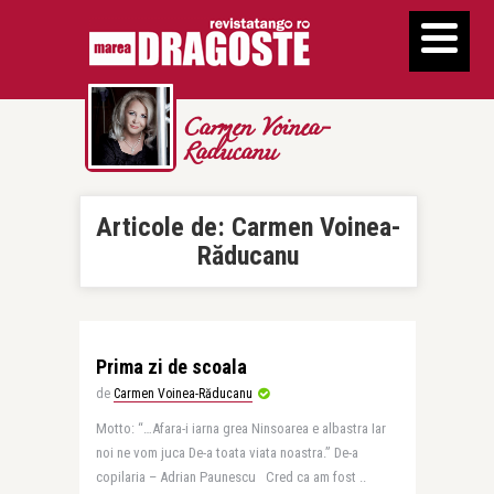
Carmen Voinea-
Raducanu
Articole de:
Carmen Voinea-
Răducanu
Prima zi de scoala
de
Carmen Voinea-Răducanu
Motto: “…Afara-i iarna grea Ninsoarea e albastra Iar
noi ne vom juca De-a toata viata noastra.” De-a
copilaria – Adrian Paunescu Cred ca am fost ..